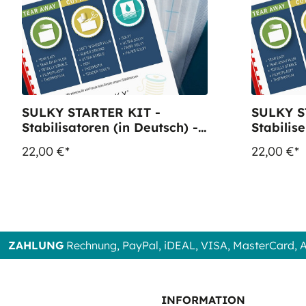
SULKY STARTER KIT -
SULKY S
Stabilisatoren (in Deutsch) -
Stabilise
mit 15 Musterbögen
15 Must
22,00 €*
22,00 €*
ZAHLUNG
Rechnung, PayPal, iDEAL, VISA, MasterCard,
INFORMATION