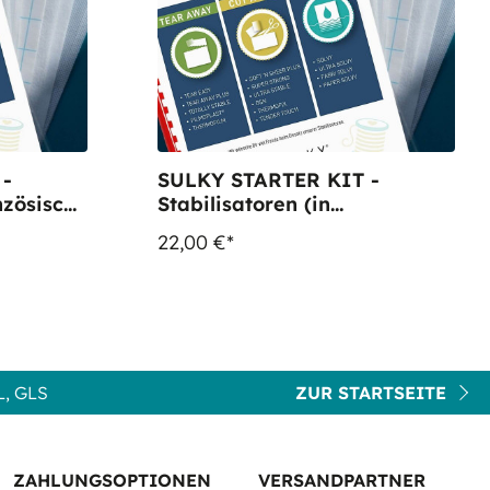
 -
SULKY STARTER KIT -
nzösisch)
Stabilisatoren (in
n
Niederländisch) - mit 15
22,00 €*
Musterbögen
, GLS
ZUR STARTSEITE
ZAHLUNGSOPTIONEN
VERSANDPARTNER