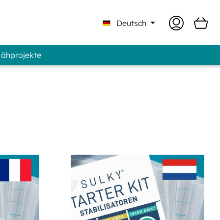
Deutsch
Nähprojekte
 Professional - Marke GUNOLD®