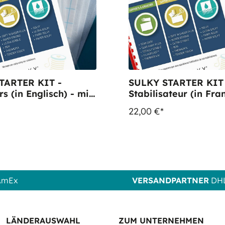
TARTER KIT -
SULKY STARTER KIT
rs (in Englisch) - mit
Stabilisateur (in Fra
erbögen
- mit 15 Musterböge
22,00 €*
 AmEx
VERSANDPARTNER
DHL
LÄNDERAUSWAHL
ZUM UNTERNEHMEN