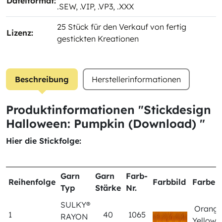
Dateiformat:
.SEW
, .VIP
, .VP3
, .XXX
25 Stück für den Verkauf von fertig
Lizenz:
gestickten Kreationen
Beschreibung
Herstellerinformationen
Produktinformationen "Stickdesign
Halloween: Pumpkin (Download) "
Hier die Stickfolge:
Garn
Garn
Farb-
Reihenfolge
Farbbild
Farbe
Typ
Stärke
Nr.
SULKY®
Orang
1
40
1065
RAYON
Yellow