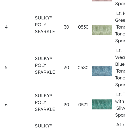
Spark
Lt. Mi
SULKY®
Green
POLY
4
30
0530
Tone
SPARKLE
Tone
Spark
Lt.
Weat
SULKY®
Blue 
POLY
5
30
0580
Tone
SPARKLE
Tone
Spark
Lt. Te
SULKY®
with
POLY
6
30
0571
Silve
SPARKLE
Spark
After
SULKY®