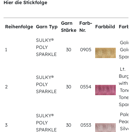
Hier die Stickfolge
Garn
Farb-
Reihenfolge
Garn Typ
Farbbild
Farb
Stärke
Nr.
SULKY®
Gold 
POLY
1
30
0905
Gold
SPARKLE
Spark
Lt.
Burg
SULKY®
with
POLY
2
30
0554
Tone
SPARKLE
Tone
Spark
Pale
SULKY®
Peach
POLY
3
30
0553
Silve
SPARKLE