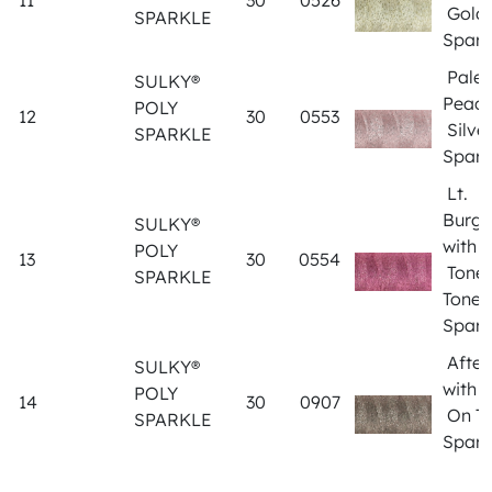
11
30
0526
Gold
SPARKLE
Spark
Pale
SULKY®
Peach
POLY
12
30
0553
Silve
SPARKLE
Spark
Lt.
Burg
SULKY®
with
POLY
13
30
0554
Tone
SPARKLE
Tone
Spark
After
SULKY®
with 
POLY
14
30
0907
On T
SPARKLE
Spark