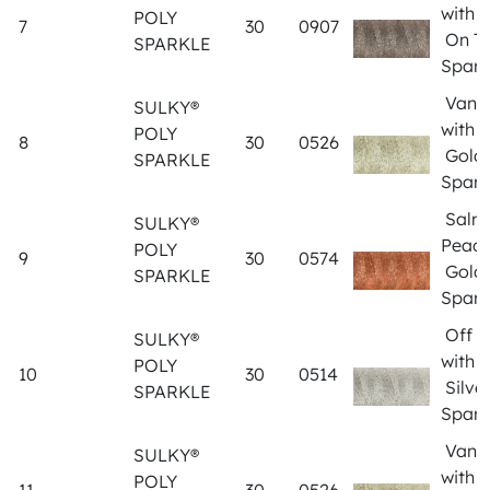
with 
POLY
7
30
0907
On T
SPARKLE
Spark
Vanil
SULKY®
with
POLY
8
30
0526
Gold
SPARKLE
Spark
Salm
SULKY®
Peach
POLY
9
30
0574
Gold
SPARKLE
Spark
Off W
SULKY®
with
POLY
10
30
0514
Silve
SPARKLE
Spark
Vanil
SULKY®
with
POLY