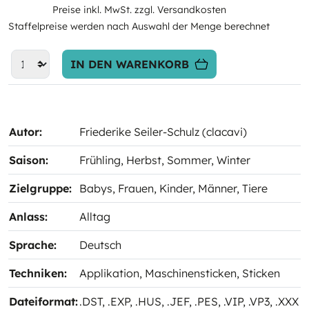
Preise inkl. MwSt. zzgl. Versandkosten
Staffelpreise werden nach Auswahl der Menge berechnet
IN DEN WARENKORB
Autor:
Friederike Seiler-Schulz (clacavi)
Saison:
Frühling
, Herbst
, Sommer
, Winter
Zielgruppe:
Babys
, Frauen
, Kinder
, Männer
, Tiere
Anlass:
Alltag
Sprache:
Deutsch
Techniken:
Applikation
, Maschinensticken
, Sticken
Dateiformat:
.DST
, .EXP
, .HUS
, .JEF
, .PES
, .VIP
, .VP3
, .XXX