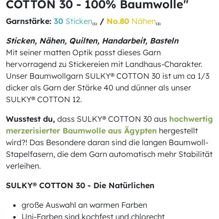
COTTON 30 - 100% Baumwolle"
Garnstärke:
30
Sticken
/
No.80
Nähen
(1)
(2)
Sticken, Nähen, Quilten, Handarbeit, Basteln
Mit seiner matten Optik passt dieses Garn
hervorragend zu Stickereien mit Landhaus-Charakter.
Unser Baumwollgarn SULKY® COTTON 30 ist um ca 1/3
dicker als Garn der Stärke 40 und dünner als unser
SULKY® COTTON 12.
Wusstest du,
dass SULKY® COTTON 30 aus
hochwertig
merzerisierter Baumwolle aus Ägypten
hergestellt
wird?! Das Besondere daran sind die langen Baumwoll-
Stapelfasern, die dem Garn automatisch mehr Stabilität
verleihen.
SULKY® COTTON 30 - Die Natürlichen
große Auswahl an warmen Farben
Uni-Farben sind kochfest und chlorecht