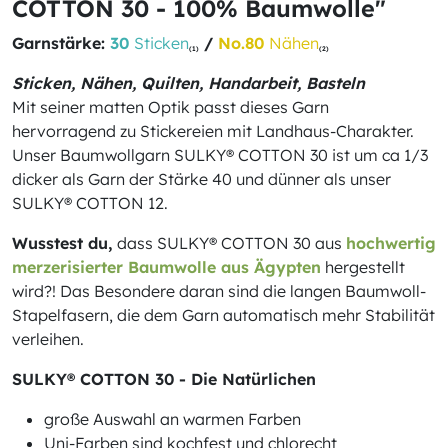
COTTON 30 - 100% Baumwolle"
Garnstärke:
30
Sticken
/
No.80
Nähen
(1)
(2)
Sticken, Nähen, Quilten, Handarbeit, Basteln
Mit seiner matten Optik passt dieses Garn
hervorragend zu Stickereien mit Landhaus-Charakter.
Unser Baumwollgarn SULKY® COTTON 30 ist um ca 1/3
dicker als Garn der Stärke 40 und dünner als unser
SULKY® COTTON 12.
Wusstest du,
dass SULKY® COTTON 30 aus
hochwertig
merzerisierter Baumwolle aus Ägypten
hergestellt
wird?! Das Besondere daran sind die langen Baumwoll-
Stapelfasern, die dem Garn automatisch mehr Stabilität
verleihen.
SULKY® COTTON 30 - Die Natürlichen
große Auswahl an warmen Farben
Uni-Farben sind kochfest und chlorecht