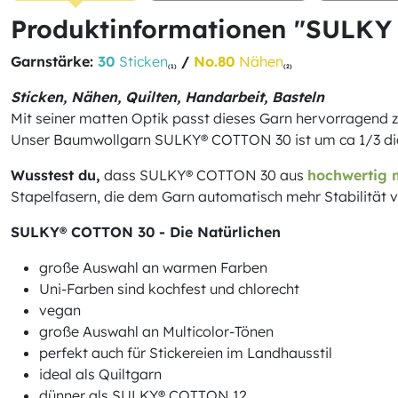
Produktinformationen "SULKY
Garnstärke:
30
Sticken
/
No.80
Nähen
(1)
(2)
Sticken, Nähen, Quilten, Handarbeit, Basteln
Mit seiner matten Optik passt dieses Garn hervorragend z
Unser Baumwollgarn SULKY® COTTON 30 ist um ca 1/3 dic
Wusstest du,
dass SULKY® COTTON 30 aus
hochwertig 
Stapelfasern, die dem Garn automatisch mehr Stabilität v
SULKY® COTTON 30 - Die Natürlichen
große Auswahl an warmen Farben
Uni-Farben sind kochfest und chlorecht
vegan
große Auswahl an Multicolor-Tönen
perfekt auch für Stickereien im Landhausstil
ideal als Quiltgarn
dünner als SULKY® COTTON 12