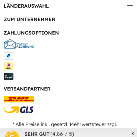
LÄNDERAUSWAHL
ZUM UNTERNEHMEN
ZAHLUNGSOPTIONEN
VERSANDPARTNER
* Alle Preise inkl. gesetzl. Mehrwertsteuer zzgl.
Versandkosten
und ggf. Nachnahmegebühren, wenn
×
(4.86 / 5)
SEHR GUT