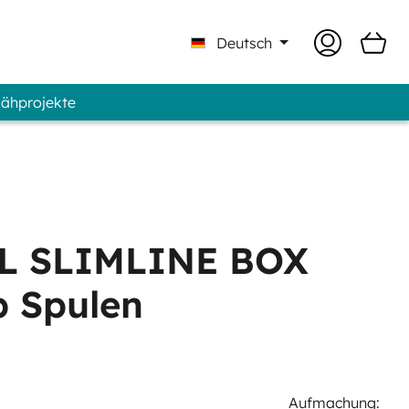
Deutsch
Nähprojekte
 Professional - Marke GUNOLD®
L SLIMLINE BOX
p Spulen
Aufmachung: