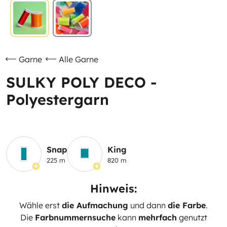
Garne
Alle Garne
SULKY POLY DECO -
Polyestergarn
Snap
King
225 m
820 m
Hinweis:
Wähle erst
die Aufmachung
und dann
die Farbe
.
Die
Farbnummernsuche
kann
mehrfach
genutzt