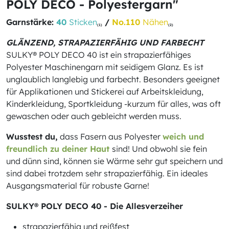
POLY DECO - Polyestergarn"
Garnstärke:
40
Sticken
/
No.110
Nähen
(1)
(2)
GLÄNZEND, STRAPAZIERFÄHIG UND FARBECHT
SULKY® POLY DECO 40 ist ein strapazierfähiges
Polyester Maschinengarn mit seidigem Glanz. Es ist
unglaublich langlebig und farbecht. Besonders geeignet
für Applikationen und Stickerei auf Arbeitskleidung,
Kinderkleidung, Sportkleidung -kurzum für alles, was oft
gewaschen oder auch gebleicht werden muss.
Wusstest du,
dass Fasern aus Polyester
weich und
freundlich zu deiner Haut
sind! Und obwohl sie fein
und dünn sind, können sie Wärme sehr gut speichern und
sind dabei trotzdem sehr strapazierfähig. Ein ideales
Ausgangsmaterial für robuste Garne!
SULKY® POLY DECO 40 - Die Allesverzeiher
strapazierfähig und reißfest