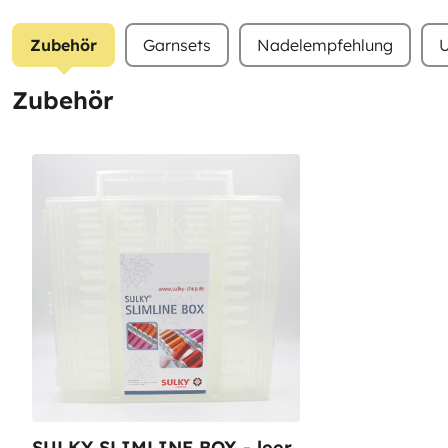
Zubehör
Garnsets
Nadelempfehlung
U
Zubehör
SULKY SLIMLINE BOX - leer