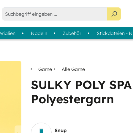
rialien
Nadeln
Zubehör
Stickdateien - 
ne - Bobbins
agazine
tabilisatoren-Finder
Anwendung
Sortimente
Farbkarten
Maschinensticken & Ziernähte
Colour Wheels
Nähen
Garnsets
Garne
Alle Garne
Quilten & Patchwork
Garnkoffer - Slimline Boxe
SULKY POLY SPAR
Overlock & Coverlock
Polyestergarn
Handsticken
Snap