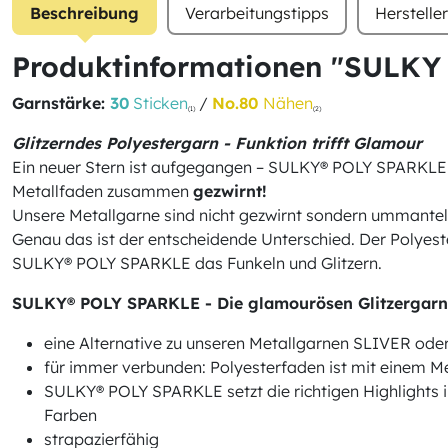
Beschreibung
Verarbeitungstipps
Herstelle
Produktinformationen "SULKY 
Garnstärke:
30
Sticken
/
No.80
Nähen
(1)
(2)
Glitzerndes Polyestergarn - Funktion trifft Glamour
Ein neuer Stern ist aufgegangen – SULKY® POLY SPARKLE is
Metallfaden zusammen
gezwirnt!
Unsere Metallgarne sind nicht gezwirnt sondern ummantel
Genau das ist der entscheidende Unterschied. Der Polyest
SULKY® POLY SPARKLE das Funkeln und Glitzern.
SULKY® POLY SPARKLE - Die glamourösen Glitzergar
eine Alternative zu unseren Metallgarnen SLIVER 
für immer verbunden: Polyesterfaden ist mit einem
SULKY® POLY SPARKLE setzt die richtigen Highligh
Farben
strapazierfähig