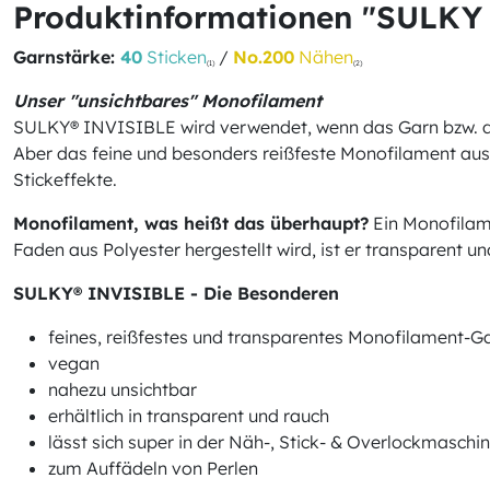
Produktinformationen "SULKY 
Garnstärke:
40
Sticken
/
No.200
Nähen
(1)
(2)
Unser "unsichtbares" Monofilament
SULKY® INVISIBLE wird verwendet, wenn das Garn bzw. die 
Aber das feine und besonders reißfeste Monofilament aus P
Stickeffekte.
Monofilament, was heißt das überhaupt?
Ein Monofilam
Faden aus Polyester hergestellt wird, ist er transparent u
SULKY® INVISIBLE - Die Besonderen
feines, reißfestes und transparentes Monofilament-G
vegan
nahezu unsichtbar
erhältlich in transparent und rauch
lässt sich super in der Näh-, Stick- & Overlockmaschi
zum Auffädeln von Perlen