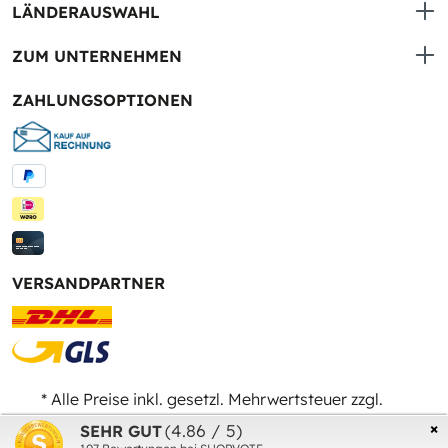
LÄNDERAUSWAHL
ZUM UNTERNEHMEN
ZAHLUNGSOPTIONEN
VERSANDPARTNER
* Alle Preise inkl. gesetzl. Mehrwertsteuer zzgl.
Versandkosten
und ggf. Nachnahmegebühren, wenn
×
(4.86 / 5)
SEHR GUT
nicht anders angegeben.