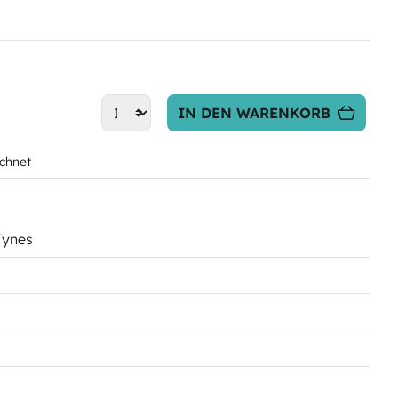
IN DEN WARENKORB
chnet
 Tynes