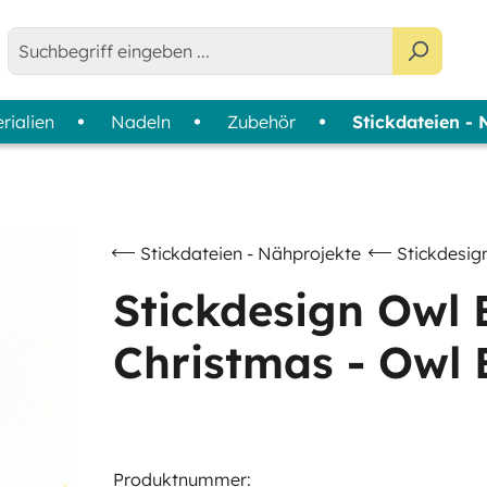
rialien
Nadeln
Zubehör
Stickdateien -
e - Bobbins
agazine
tabilisatoren-Finder
Anwendung
Sortimente
Farbkarten
|
Maschinensticken & Ziernähte
Colour Wheels
Nähen
Garnsets
Stickdateien - Nähprojekte
Stickdesig
Quilten & Patchwork
Garnkoffer - Slimline Boxen
Stickdesign Owl
Overlock & Coverlock
Christmas - Owl
Handsticken
Produktnummer: