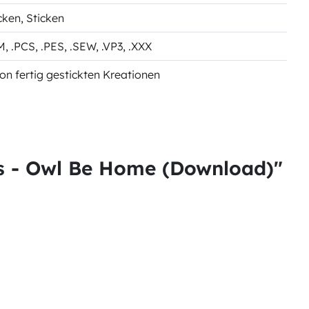
cken
, Sticken
CM
, .PCS
, .PES
, .SEW
, .VP3
, .XXX
on fertig gestickten Kreationen
s - Owl Be Home (Download)"