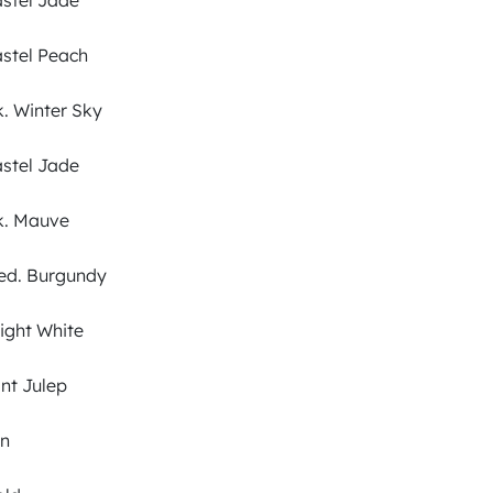
stel Jade
stel Peach
. Winter Sky
stel Jade
. Mauve
d. Burgundy
ight White
nt Julep
n