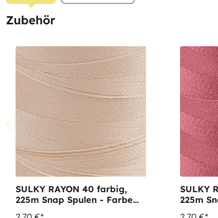
Zubehör
SULKY RAYON 40 farbig,
SULKY R
225m Snap Spulen - Farbe
225m Snap 
1017 Pastel Peach
1119 Dk
2,70 €*
2,70 €*