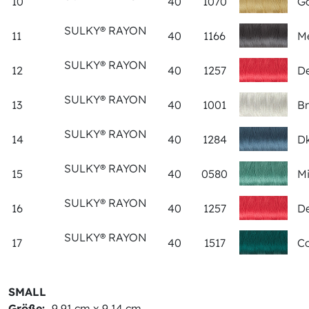
10
40
1070
Go
SULKY® RAYON
11
40
1166
Me
SULKY® RAYON
12
40
1257
De
SULKY® RAYON
13
40
1001
Br
SULKY® RAYON
14
40
1284
Dk
SULKY® RAYON
15
40
0580
Mi
SULKY® RAYON
16
40
1257
De
SULKY® RAYON
17
40
1517
Co
SMALL
Größe:
9,91 cm x 9,14 cm