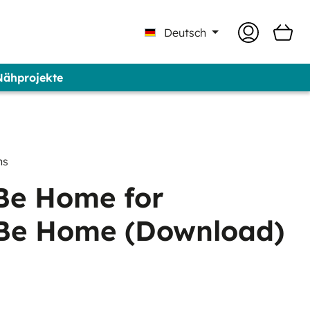
Deutsch
 Nähprojekte
 Professional - Marke GUNOLD®
ns
 Be Home for
 Be Home (Download)