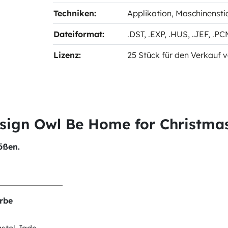
Techniken:
Applikation
, Maschinensti
Dateiformat:
.DST
, .EXP
, .HUS
, .JEF
, .P
Lizenz:
25 Stück für den Verkauf v
esign Owl Be Home for Christma
ößen.
rbe