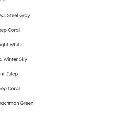
ld
d. Steel Gray
ep Coral
ight White
. Winter Sky
nt Julep
ep Coral
achman Green