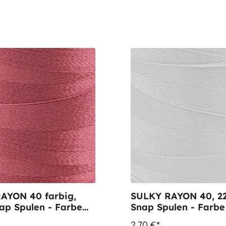
AYON 40 farbig,
SULKY RAYON 40, 2
Spulen - Farbe
Snap Spulen - Farbe 1001
. Mauve
Bright White
2,70 €*