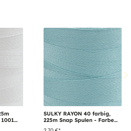
25m
SULKY RAYON 40 farbig,
225m Snap Spulen - Farbe
1204 Pastel Jade
2,70 €*