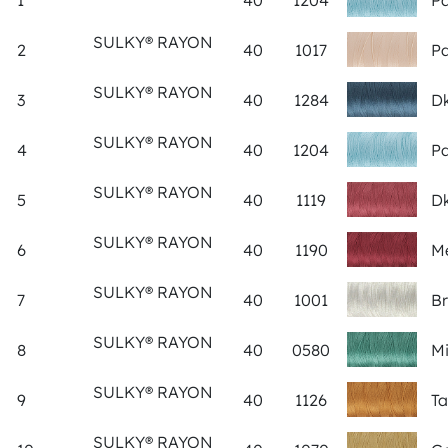
1
40
1204
Pa
SULKY® RAYON
2
40
1017
Pa
SULKY® RAYON
3
40
1284
Dk
SULKY® RAYON
4
40
1204
Pa
SULKY® RAYON
5
40
1119
Dk
SULKY® RAYON
6
40
1190
Me
SULKY® RAYON
7
40
1001
Br
SULKY® RAYON
8
40
0580
Mi
SULKY® RAYON
9
40
1126
Ta
SULKY® RAYON