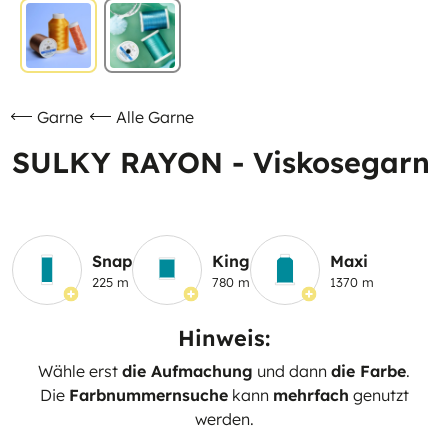
Garne
Alle Garne
SULKY RAYON - Viskosegarn
Snap
King
Maxi
225 m
780 m
1370 m
Hinweis:
Wähle erst
die Aufmachung
und dann
die Farbe
.
Die
Farbnummernsuche
kann
mehrfach
genutzt
werden.