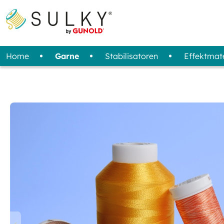
Home
Garne
Stabilisatoren
Effektmate
Alle Garne
Übersicht
Stoffe / Filz
Sprays
Stickdesigns
Tools
Entfernungsmethode
Standardgarne
3D Schaum
Anleitungen
Maschinenpflege
Transferfilm - reflektierend
Spezialgarne
Sets (Starter Kit)
Aufbewahrung
Untergar
M
S
Sprühzeitkleber
Zum Ausreissen
Druckluftspray
Zum Abschneiden
Wasserlöslich