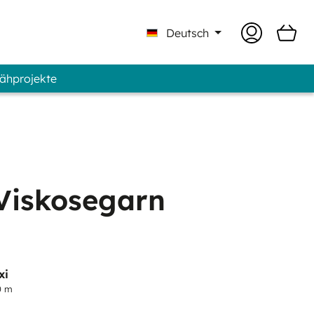
Deutsch
Nähprojekte
| Professional - Marke GUNOLD®
n
Viskosegarn
xi
0 m