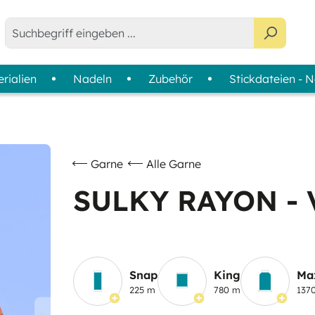
rialien
Nadeln
Zubehör
Stickdateien - 
ne - Bobbins
agazine
tabilisatoren-Finder
Anwendung
Sortimente
Farbkarten
Maschinensticken & Ziernähte
Colour Wheels
Nähen
Garnsets
Garne
Alle Garne
Quilten & Patchwork
Garnkoffer - Slimline Boxe
SULKY RAYON - 
Overlock & Coverlock
Handsticken
Snap
King
Ma
225 m
780 m
137