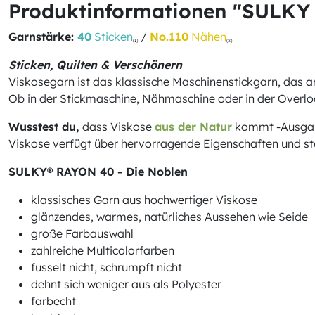
Produktinformationen "SULKY
Garnstärke:
40
Sticken
/
No.110
Nähen
(1)
(2)
Sticken, Quilten & Verschönern
Viskosegarn ist das klassische Maschinenstickgarn, das 
Ob in der Stickmaschine, Nähmaschine oder in der Overloc
Wusstest du,
dass Viskose
aus der Natur
kommt -Ausgangs
Viskose verfügt über hervorragende Eigenschaften und steh
SULKY® RAYON 40 - Die Noblen
klassisches Garn aus hochwertiger Viskose
glänzendes, warmes, natürliches Aussehen wie Seide
große Farbauswahl
zahlreiche Multicolorfarben
fusselt nicht, schrumpft nicht
dehnt sich weniger aus als Polyester
farbecht