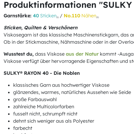
Produktinformationen "SULKY
Garnstärke:
40
Sticken
/
No.110
Nähen
(1)
(2)
Sticken, Quilten & Verschönern
Viskosegarn ist das klassische Maschinenstickgarn, das 
Ob in der Stickmaschine, Nähmaschine oder in der Overloc
Wusstest du,
dass Viskose
aus der Natur
kommt -Ausgangs
Viskose verfügt über hervorragende Eigenschaften und steh
SULKY® RAYON 40 - Die Noblen
klassisches Garn aus hochwertiger Viskose
glänzendes, warmes, natürliches Aussehen wie Seide
große Farbauswahl
zahlreiche Multicolorfarben
fusselt nicht, schrumpft nicht
dehnt sich weniger aus als Polyester
farbecht