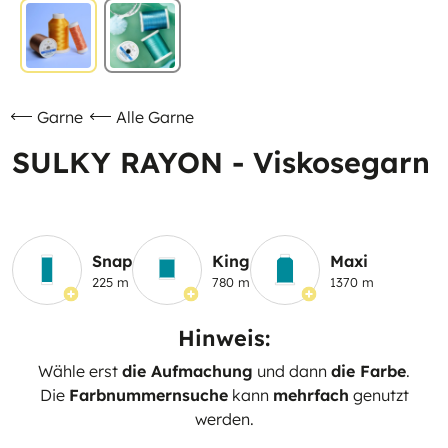
Garne
Alle Garne
SULKY RAYON - Viskosegarn
Snap
King
Maxi
225 m
780 m
1370 m
Hinweis:
Wähle erst
die Aufmachung
und dann
die Farbe
.
Die
Farbnummernsuche
kann
mehrfach
genutzt
werden.