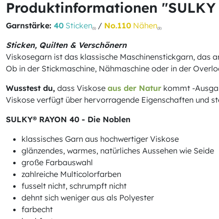
Produktinformationen "SULKY
Garnstärke:
40
Sticken
/
No.110
Nähen
(1)
(2)
Sticken, Quilten & Verschönern
Viskosegarn ist das klassische Maschinenstickgarn, das 
Ob in der Stickmaschine, Nähmaschine oder in der Overloc
Wusstest du,
dass Viskose
aus der Natur
kommt -Ausgangs
Viskose verfügt über hervorragende Eigenschaften und steh
SULKY® RAYON 40 - Die Noblen
klassisches Garn aus hochwertiger Viskose
glänzendes, warmes, natürliches Aussehen wie Seide
große Farbauswahl
zahlreiche Multicolorfarben
fusselt nicht, schrumpft nicht
dehnt sich weniger aus als Polyester
farbecht