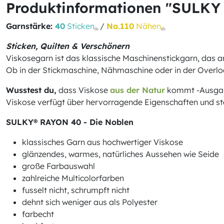
Produktinformationen "SULKY
Garnstärke:
40
Sticken
/
No.110
Nähen
(1)
(2)
Sticken, Quilten & Verschönern
Viskosegarn ist das klassische Maschinenstickgarn, das 
Ob in der Stickmaschine, Nähmaschine oder in der Overloc
Wusstest du,
dass Viskose
aus der Natur
kommt -Ausgangs
Viskose verfügt über hervorragende Eigenschaften und steh
SULKY® RAYON 40 - Die Noblen
klassisches Garn aus hochwertiger Viskose
glänzendes, warmes, natürliches Aussehen wie Seide
große Farbauswahl
zahlreiche Multicolorfarben
fusselt nicht, schrumpft nicht
dehnt sich weniger aus als Polyester
farbecht