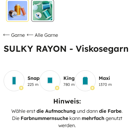
Garne
Alle Garne
SULKY RAYON - Viskosegarn
Snap
King
Maxi
225 m
780 m
1370 m
Hinweis:
Wähle erst
die Aufmachung
und dann
die Farbe
.
Die
Farbnummernsuche
kann
mehrfach
genutzt
werden.