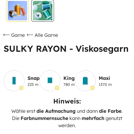
Garne
Alle Garne
SULKY RAYON - Viskosegarn
Snap
King
Maxi
225 m
780 m
1370 m
Hinweis:
Wähle erst
die Aufmachung
und dann
die Farbe
.
Die
Farbnummernsuche
kann
mehrfach
genutzt
werden.