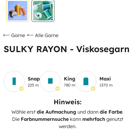
Garne
Alle Garne
SULKY RAYON - Viskosegarn
Snap
King
Maxi
225 m
780 m
1370 m
Hinweis:
Wähle erst
die Aufmachung
und dann
die Farbe
.
Die
Farbnummernsuche
kann
mehrfach
genutzt
werden.